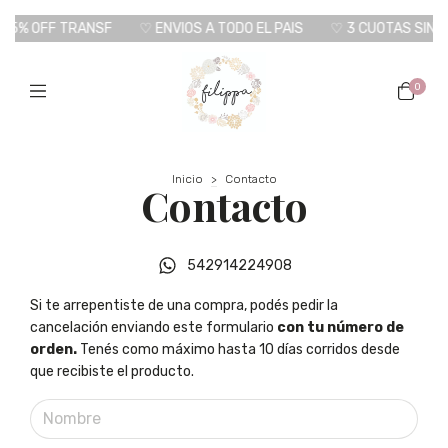
 15% OFF TRANSF
♡ ENVIOS A TODO EL PAIS
♡ 3 CUOTAS SIN I
0
Inicio
>
Contacto
Contacto
542914224908
Si te arrepentiste de una compra, podés pedir la
cancelación enviando este formulario
con tu número de
orden.
Tenés como máximo hasta 10 días corridos desde
que recibiste el producto.