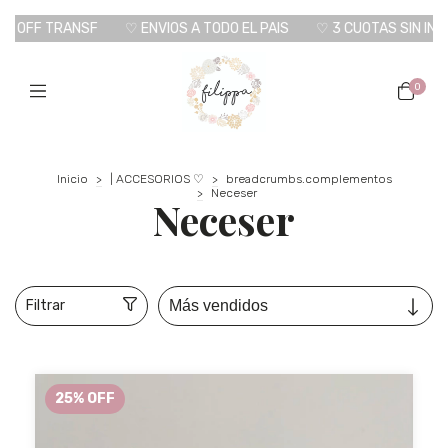
OFF TRANSF
♡ ENVIOS A TODO EL PAIS
♡ 3 CUOTAS SIN INTERE
0
Inicio
>
| ACCESORIOS ♡
>
breadcrumbs.complementos
>
Neceser
Neceser
Filtrar
25
%
OFF