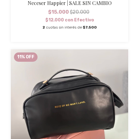
Neceser Happier | SALE SIN CAMBIO
$15.000
$20.000
$12.000
con
Efectivo
2
cuotas sin interés de
$7.500
11
%
OFF